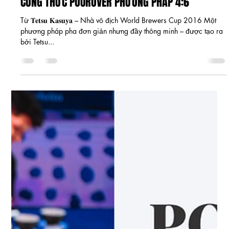
Jun 30, 2025
2 min read
CÔNG THỨC POUROVER PHƯƠNG PHÁP 4:6
Từ 𝐓𝐞𝐭𝐬𝐮 𝐊𝐚𝐬𝐮𝐲𝐚 – Nhà vô địch World Brewers Cup 2016 Một
phương pháp pha đơn giản nhưng đầy thông minh – được tạo ra
bởi Tetsu...