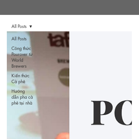
All Posts
All Posts
Công thức
Pourover từ
World
Brewers
Kiến thức
Cà phê
Hướng
dẫn pha cà
phê tại nhà